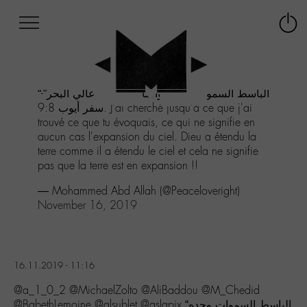
Afficher
Panneau de gestion des cookies
Labo
Connex
-
le
M-
menu
Aller
“الباسط السموات وحده والماشي على أعالي البحر”-
au
سفر أيوب 9:8. J'ai cherché jusqu'à ce que j'ai
menu
trouvé ce que tu évoquais, ce qui ne signifie en
Aller
aucun cas l'expansion du ciel. Dieu a étendu la
au
terre comme il a étendu le ciel et cela ne signifie
contenu
pas que la terre est en expansion !!
Aller
à
— Mohammed Abd Allah (@Peaceloveright)
la
November 16, 2019
recherche
16.11.2019 - 11:16
@a_1_0_2 @MichaelZolto @AliBaddou @M_Chedid
@BabethLemoine @alsublet @aslapix “الباسط السموات وحده