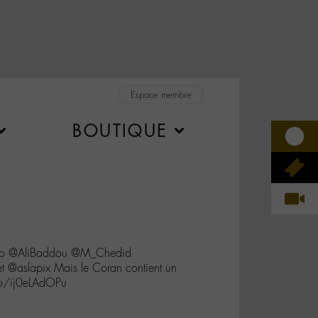
Espace membre
BOUTIQUE
to @AliBaddou @M_Chedid
 @aslapix Mais le Coran contient un
co/ij0eLAdOPu