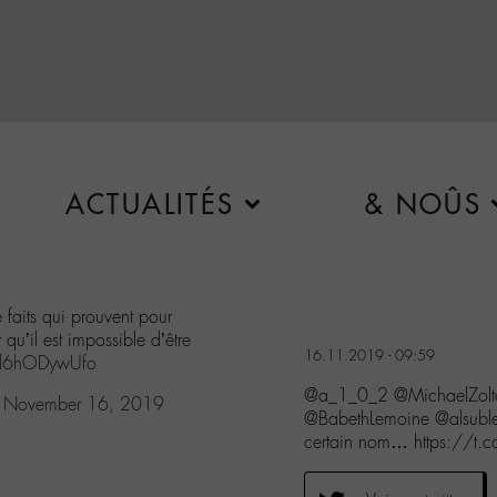
ACTUALITÉS
& NOÛS
faits qui prouvent pour
qu’il est impossible d’être
16.11.2019 - 09:59
m/l6hODywUfo
@a_1_0_2 @MichaelZol
)
November 16, 2019
@BabethLemoine @alsublet
certain nom… https://t.