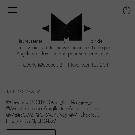
Afficher
Panneau de gestion des cookies
Labo
Connex
-
le
M-
menu
Aller
Heureusement qu'il y a un peut d'espoir de
au
renouveau avec les nouveaux artistes t'elle que
menu
Angèle ou Clara Luciani, pour ne citer qu'eux
Aller
au
— Cédric (@ceeburst21)
November 15, 2019
contenu
Aller
à
la
15.11.2019 - 23:32
recherche
@Ceydrico @C8TV @Amir_Off @angele_vl
@AyaNakamuraa @bigfloetoli @claudiocapeo
@MaitreGIMS @GIRACKENDJI @M_Chedid…
https://t.co/jlgcfCAkyM