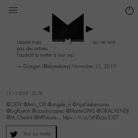
Afficher
Panneau de gestion des cookies
Labo
Connex
-
le
M-
menu
Aller
Désolé mais dans votre liste il y en a qui ne sont
au
pas des artistes
menu
Faudrait la mettre à jour svp
Aller
au
— Dizegan (@dizerebrey)
November 15, 2019
contenu
Aller
à
la
15.11.2019 - 22:28
recherche
@C8TV @Amir_Off @angele_vl @AyaNakamuraa
@bigfloetoli @claudiocapeo @MaitreGIMS @GIRACKENDJI
@M_Chedid @MPokora… https://t.co/oNBzzu332T
Voir sur twitter