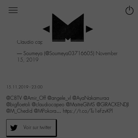
Afficher
Panneau de gestion des cookies
Labo
Connex
-
le
M-
menu
Aller
Claudio capeo
au
menu
— Soumeya (@Soumeya03716605)
November
Aller
15, 2019
au
contenu
Aller
à
15.11.2019 - 23:00
la
recherche
@C8TV @Amir_Off @angele_vl @AyaNakamuraa
@bigfloetoli @claudiocapeo @MaitreGIMS @GIRACKENDJI
@M_Chedid @MPokora… https://t.co/Tu1eFzvKPl
Voir sur twitter