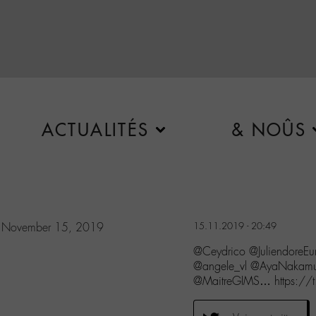
ACTUALITÉS
& NOÛS
)
November 15, 2019
15.11.2019 - 20:49
@Ceydrico @JuliendoreE
@angele_vl @AyaNakamur
@MaitreGIMS… https://