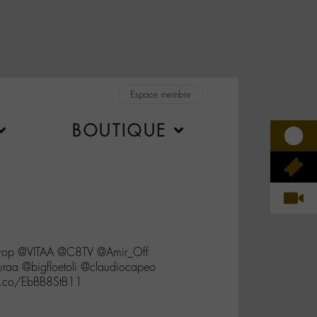
Espace membre
BOUTIQUE
urop @VITAA @C8TV @Amir_Off
aa @bigfloetoli @claudiocapeo
t.co/EbBB8StB11