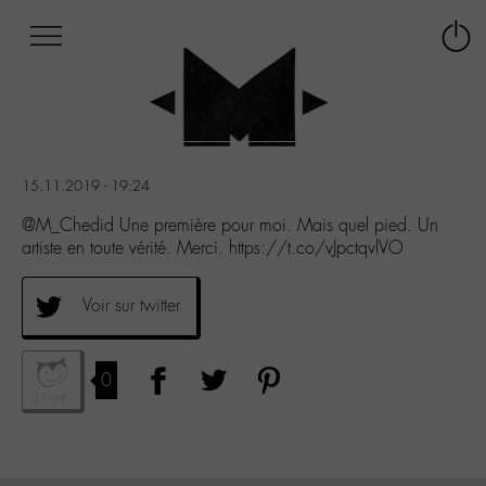
Afficher
Panneau de gestion des cookies
Labo
Connex
-
le
M-
menu
Aller
au
menu
15.11.2019 - 19:24
Aller
au
@M_Chedid Une première pour moi. Mais quel pied. Un
contenu
artiste en toute vérité. Merci. https://t.co/vJpctqvlVO
Aller
à
Voir sur twitter
la
recherche
0