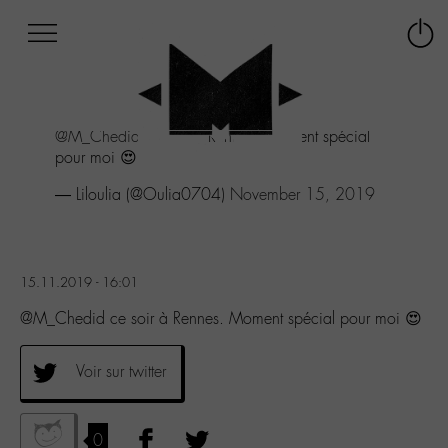
Afficher
Panneau de gestion des cookies
Labo
Connex
-
le
M-
menu
Aller
@M_Chedid
ce soir à Rennes. Moment spécial
au
pour moi 😍
menu
Aller
— Liloulia (@Oulia0704)
November 15, 2019
au
contenu
Aller
à
15.11.2019 - 16:01
la
recherche
@M_Chedid ce soir à Rennes. Moment spécial pour moi 😍
Voir sur twitter
0