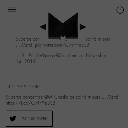
Afficher
Panneau de gestion des cookies
Labo
Connex
-
le
M-
menu
Aller
Superbe concert de
@M_Chedid
ce soir à
#Tours
au
... Merci!
pic.twitter.com/Cv4rPYe3SB
menu
Aller
— S . Rouillé-Mirza (@Srouillemirza)
November
au
14, 2019
contenu
Aller
à
la
14.11.2019 - 22:40
recherche
Superbe concert de @M_Chedid ce soir à #Tours … Merci!
https://t.co/Cv4rPYe3SB
Voir sur twitter