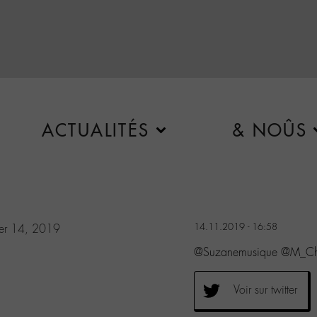
ACTUALITÉS
& NOÛS
14.11.2019 - 16:58
r 14, 2019
@Suzanemusique @M_Ch
Voir sur twitter