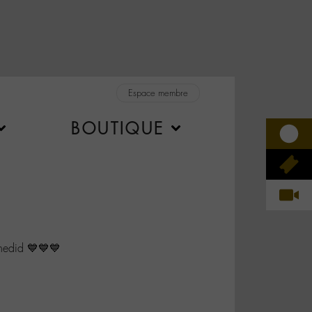
Espace membre
BOUTIQUE
edid 💙💙💙