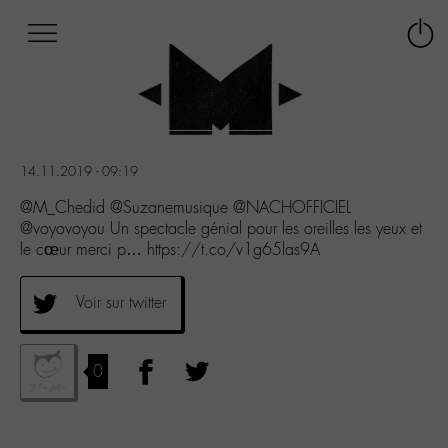
Afficher
Panneau de gestion des cookies
Labo
Connex
-
le
M-
menu
Aller
au
menu
14.11.2019 - 09:19
Aller
au
@M_Chedid @Suzanemusique @NACHOFFICIEL
contenu
@voyovoyou Un spectacle génial pour les oreilles les yeux et
Aller
le cœur merci p… https://t.co/v1g65las9A
à
la
Voir sur twitter
recherche
0