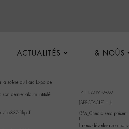
ACTUALITÉS
& NOÛS
ur la scène du Parc Expo de
14.11.2019 - 09:00
 son dernier album intitulé
[SPECTACLE] – J-J
.co/uu83ZGkpsT
@M_Chedid sera présent s
!
Il nous dévoilera son n