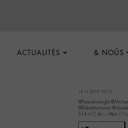
ACTUALITÉS
& NOÛS
14.11.2019 - 05:53
@Peaceloveright @Micha
@BabethLemoine @alsublet
S14:v12 do… https://t