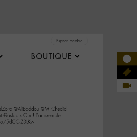
Espace membre
BOUTIQUE
elZolto @AliBaddou @M_Chedid
 @aslapix Oui ! Par exemple :
.co/5dCGlZ3LKw