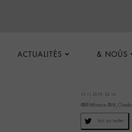
ACTUALITÉS
& NOÛS
13.11.2019 - 22:16
@RFMFrance @M_Chedid J
Voir sur twitter