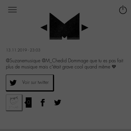
Afficher
Panneau de gestion des cookies
Labo
Connex
-
le
M-
menu
Aller
au
menu
13.11.2019 - 23:03
Aller
au
@Suzanemusique @M_Chedid Dommage que tu es pas fait
contenu
plus de musique mais c’était grave cool quand même 💙
Aller
à
Voir sur twitter
la
recherche
0