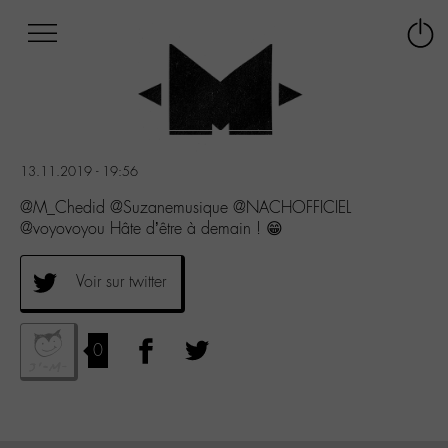
Afficher
Panneau de gestion des cookies
Labo
Connex
-
le
M-
menu
Aller
au
menu
13.11.2019 - 19:56
Aller
au
@M_Chedid @Suzanemusique @NACHOFFICIEL
contenu
@voyovoyou Hâte d’être à demain ! 😁
Aller
à
Voir sur twitter
la
recherche
0