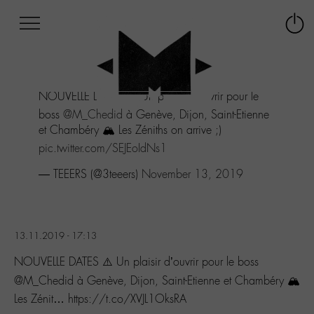
Afficher
Panneau de gestion des cookies
Labo
Connex
-
le
M-
menu
Aller
NOUVELLE DATES ⚠️ Un plaisir d’ouvrir pour le
au
menu
boss
@M_Chedid
à Genève, Dijon, Saint-Etienne
Aller
et Chambéry 🏔 Les Zéniths on arrive ;)
au
pic.twitter.com/SEJEoIdNs1
contenu
Aller
— TEEERS (@3teeers)
November 13, 2019
à
la
recherche
13.11.2019 - 17:13
NOUVELLE DATES ⚠️ Un plaisir d’ouvrir pour le boss
@M_Chedid à Genève, Dijon, Saint-Etienne et Chambéry 🏔
Les Zénit… https://t.co/XVJL1OksRA