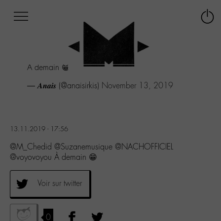
Afficher
Panneau de gestion des cookies
Labo
Connex
-
le
M-
menu
Aller
À demain 😁
au
menu
— 𝑨𝒏𝒂𝒊𝒔 (@anaisirkis)
November 13, 2019
Aller
au
contenu
Aller
13.11.2019 - 17:56
à
la
@M_Chedid @Suzanemusique @NACHOFFICIEL
recherche
@voyovoyou À demain 😁
Voir sur twitter
0