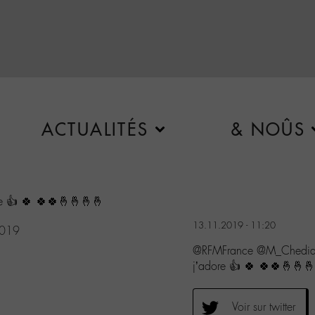
ACTUALITÉS
& NOÛS
re 👍 🍀 🍀🍀🤞🤞🤞🤞
13.11.2019 - 11:20
2019
@RFMFrance @M_Chedid #
j’adore 👍 🍀 🍀🍀🤞🤞
Voir sur twitter