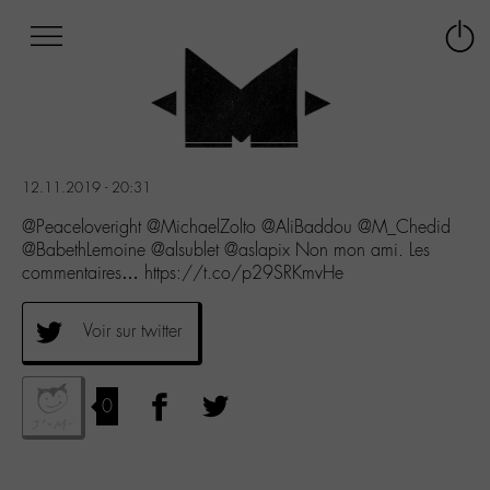
Afficher
Panneau de gestion des cookies
Labo
Connex
-
le
M-
menu
Aller
au
menu
12.11.2019 - 20:31
Aller
au
@Peaceloveright @MichaelZolto @AliBaddou @M_Chedid
contenu
@BabethLemoine @alsublet @aslapix Non mon ami. Les
Aller
commentaires… https://t.co/p29SRKmvHe
à
la
Voir sur twitter
recherche
0