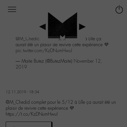
Afficher
Panneau de gestion des cookies
Labo
Connex
-
le
M-
menu
Aller
@M_Chedid
complet pour le 5/12 à Lille ça
au
aurait été un plaisir de revivre cette expérience 💜
menu
pic.twitter.com/KzDNumHwuI
Aller
au
— Maite Butez (@ButezMaite)
November 12,
contenu
2019
Aller
à
la
recherche
12.11.2019 - 18:34
@M_Chedid complet pour le 5/12 à Lille ça aurait été un
plaisir de revivre cette expérience 💜
https://t.co/KzDNumHwuI