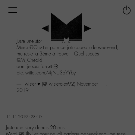
Afficher
Panneau de gestion des cookies
Labo
Connex
-
le
M-
menu
Aller
Juste une story depuis 20 ans
au
Merci
@Oliv1er
pour ce joli cadeau de week-end,
menu
me reste la 3ème à trouver ! Quel succès
Aller
@M_Chedid
au
dont je suis fan 🙏🏻
contenu
pic.twitter.com/4jNU3qYYby
Aller
à
— Twister ♥️ (@Twisteralex92)
November 11,
la
2019
recherche
11.11.2019 - 23:10
Juste une story depuis 20 ans
Merci @Oliv1er pour ce joli cadeau de week-end, me reste