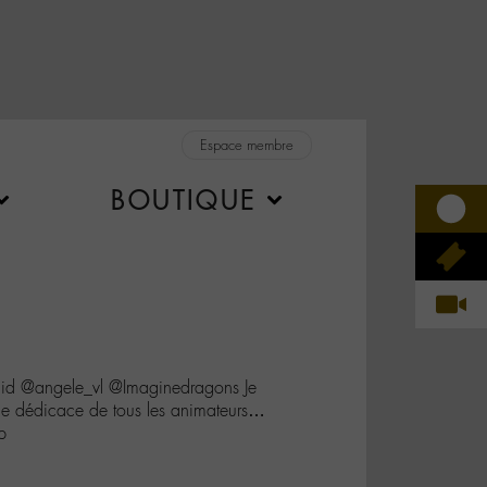
Espace membre
BOUTIQUE
id @angele_vl @Imaginedragons Je
une dédicace de tous les animateurs…
p