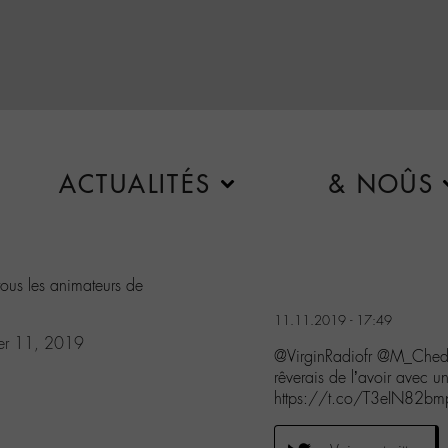
ACTUALITÉS
& NOÛS
tous les animateurs de
11.11.2019 - 17:49
r 11, 2019
@VirginRadiofr @M_Ched
rêverais de l’avoir avec 
https://t.co/T3eIN82bm