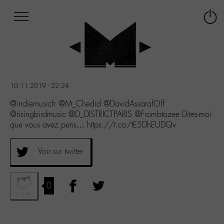
Afficher
Panneau de gestion des cookies
Labo
Connex
-
le
M-
menu
Aller
au
menu
10.11.2019 - 22:24
Aller
au
@indiemusicfr @M_Chedid @DavidAssarafOff
contenu
@risingbirdmusic @D_DISTRICTPARIS @Frombtozee Dites-moi
Aller
que vous avez pens… https://t.co/tE5DhEUDQv
à
la
Voir sur twitter
recherche
0