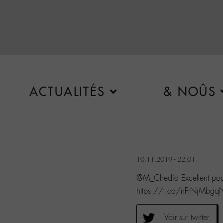
ACTUALITÉS
& NOÛS
10.11.2019 - 22:01
@M_Chedid Excellent pou
https://t.co/nFrNjMbgq
Voir sur twitter