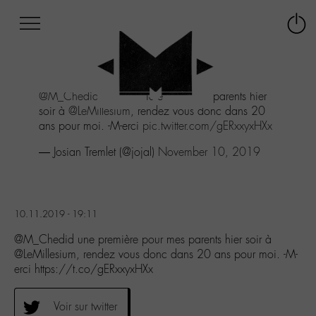
Afficher
Panneau de gestion des cookies
Labo
Connex
-
le
M-
menu
Aller
@M_Chedid
une première pour mes parents hier
au
soir à
@LeMillesium
, rendez vous donc dans 20
menu
ans pour moi. -M-erci
pic.twitter.com/gERxxyxHXx
Aller
au
— Josian Tremlet (@jojal)
November 10, 2019
contenu
Aller
à
la
10.11.2019 - 19:11
recherche
@M_Chedid une première pour mes parents hier soir à
@LeMillesium, rendez vous donc dans 20 ans pour moi. -M-
erci https://t.co/gERxxyxHXx
Voir sur twitter