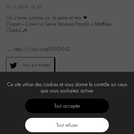
10.11.2019 - 16:30
On s’aime comme ça, la seine et moi ❤
Chaad – Cover La Seine Vanessa Paradis x Matthieu
Chedid 🎶
.
.
.… https://t.co/coq9X5GYN2
Voir sur twitter
Ce site utilise des cookies et vous donne le contrôle sur ceux
0
que vous souhaitez activer
Tout accepter
Tout refuser