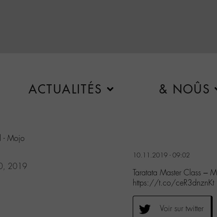
ACTUALITÉS
& NOÛS
d - Mojo
10.11.2019 - 09:02
0, 2019
Taratata Master Class – M
https://t.co/ceR3dnznKt
Voir sur twitter