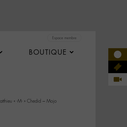
Espace membre
BOUTIQUE
atthieu « -M- » Chedid – Mojo