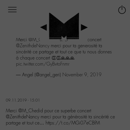
Afficher
Panneau de gestion des cookies
Labo
Connex
-
le
M-
menu
Aller
Merci
@M_Chedid
pour ce superbe concert
au
@ZenithdeNancy
merci pour ta générosité ta
menu
sincérité ce partage et tout ce que tu nous donnes
Aller
à chaque concert 👏👏🙏🙏🙏
au
pic.twitter.com/GyBvtoFnmr
contenu
Aller
— Angel (@angel_geri)
November 9, 2019
à
la
recherche
09.11.2019 - 15:01
Merci @M_Chedid pour ce superbe concert
@ZenithdeNancy merci pour ta générosité ta sincérité ce
partage et tout ce… https://t.co/MGi07eCBfM