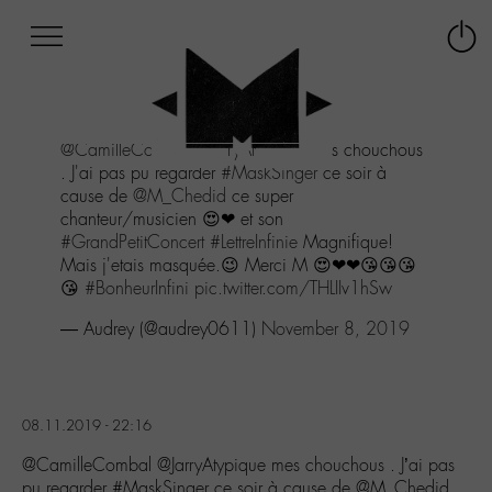
Afficher
Panneau de gestion des cookies
Labo
Connex
-
le
M-
menu
Aller
@CamilleCombal
@JarryAtypique
mes chouchous
au
. J'ai pas pu regarder
#MaskSinger
ce soir à
menu
cause de
@M_Chedid
ce super
Aller
chanteur/musicien 😍❤ et son
au
#GrandPetitConcert
#LettreInfinie
Magnifique!
contenu
Mais j'etais masquée.😉 Merci M 😍❤❤😘😘😘
Aller
😘
#BonheurInfini
pic.twitter.com/THLIIv1hSw
à
la
— Audrey (@audrey0611)
November 8, 2019
recherche
08.11.2019 - 22:16
@CamilleCombal @JarryAtypique mes chouchous . J’ai pas
pu regarder #MaskSinger ce soir à cause de @M_Chedid