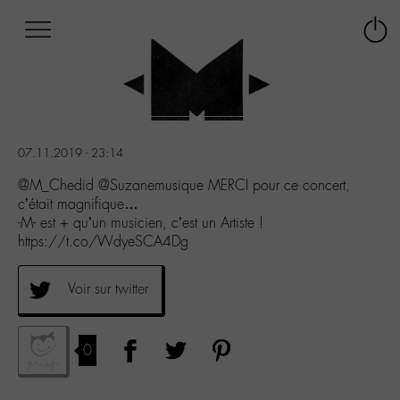
Afficher
Panneau de gestion des cookies
Labo
Connex
-
le
M-
menu
Aller
au
menu
07.11.2019 - 23:14
Aller
au
@M_Chedid @Suzanemusique MERCI pour ce concert,
contenu
c’était magnifique…
Aller
-M- est + qu’un musicien, c’est un Artiste !
à
https://t.co/WdyeSCA4Dg
la
recherche
Voir sur twitter
0