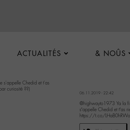
ACTUALITÉS
& NOÛS
e s'appelle Chedid et t'as
ar curiosité ??)
06.11.2019 - 22:42
@highwayto1973 Ya la fil
s’appelle Chedid et t’as r
https://t.co/LHaB0hRW