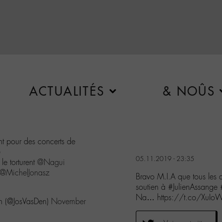
ACTUALITÉS
& NOÛS
ent pour des concerts de
e
05.11.2019 - 23:35
le torturent
@Nagui
@MichelJonasz
Bravo M.I.A que tous les a
soutien à #JulienAssange 
Na… https://t.co/Xu
ch (@JosVasDen)
November