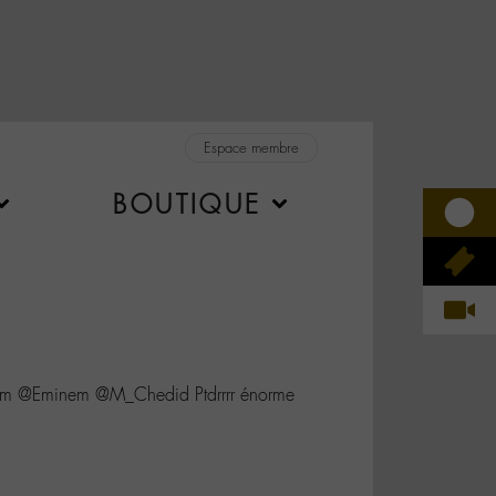
Espace membre
BOUTIQUE
m @Eminem @M_Chedid Ptdrrrr énorme