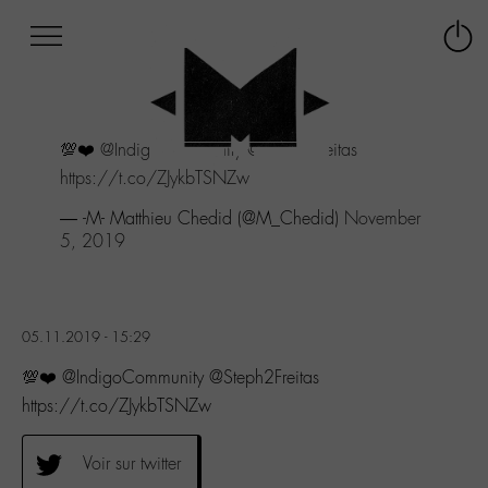
Afficher
Panneau de gestion des cookies
Labo
Connex
-
le
M-
menu
Aller
💯❤️
@IndigoCommunity
@Steph2Freitas
au
menu
https://t.co/ZJykbTSNZw
Aller
— -M- Matthieu Chedid (@M_Chedid)
November
au
5, 2019
contenu
Aller
à
la
recherche
05.11.2019 - 15:29
💯❤️ @IndigoCommunity @Steph2Freitas
https://t.co/ZJykbTSNZw
Voir sur twitter