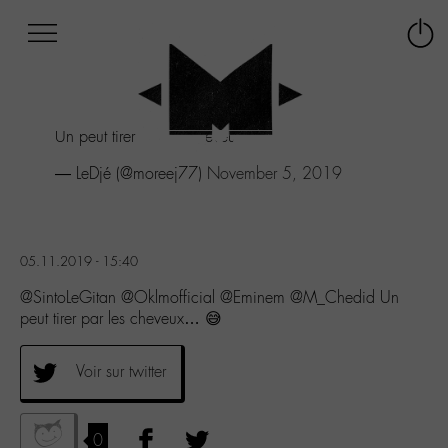
Afficher
Panneau de gestion des cookies
Labo
Connex
-
le
M-
menu
Aller
Un peut tirer par les cheveux... 😅
au
menu
— LeDjé (@moreej77)
November 5, 2019
Aller
au
contenu
Aller
05.11.2019 - 15:40
à
la
@SintoLeGitan @Oklmofficial @Eminem @M_Chedid Un
recherche
peut tirer par les cheveux… 😅
Voir sur twitter
0