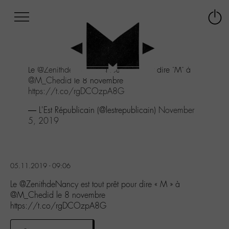
Afficher
Panneau de gestion des cookies
Labo
Connex
-
le
M-
menu
Aller
Le
@ZenithdeNancy
est tout prêt pour dire "M" à
au
@M_Chedid
le 8 novembre
menu
https://t.co/rgDCOzpA8G
Aller
au
— L'Est Républicain (@lestrepublicain)
November
contenu
5, 2019
Aller
à
la
recherche
05.11.2019 - 09:06
Le @ZenithdeNancy est tout prêt pour dire « M » à
@M_Chedid le 8 novembre
https://t.co/rgDCOzpA8G