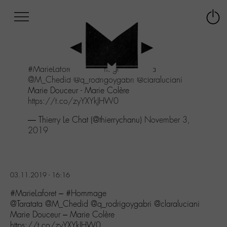
Afficher
Panneau de gestion des cookies
Labo
Connex
-
le
M-
menu
Aller
#MarieLaforet
-
#Hommage
@Taratata
au
@M_Chedid
@q_rodrigoygabri
@claraluciani
menu
Marie Douceur - Marie Colère
Aller
https://t.co/zyYXYkJHW0
au
contenu
— Thierry Le Chat (@thierrychanu)
November 3,
Aller
2019
à
la
recherche
03.11.2019 - 16:16
#MarieLaforet – #Hommage
@Taratata @M_Chedid @q_rodrigoygabri @claraluciani
Marie Douceur – Marie Colère
https://t.co/zyYXYkJHW0