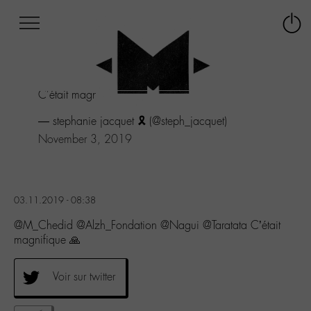
Afficher
Panneau de gestion des cookies
Labo
Connex
-
le
M-
menu
Aller
C'était magnifique 🙏
au
menu
— stephanie jacquet 🎗 (@steph_jacquet)
Aller
November 3, 2019
au
contenu
Aller
à
la
03.11.2019 - 08:38
recherche
@M_Chedid @Alzh_Fondation @Nagui @Taratata C’était
magnifique 🙏
Voir sur twitter