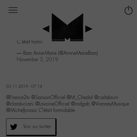
Afficher
Panneau de gestion des cookies
Labo
Connex
-
le
M-
menu
Aller
C'était formidable
au
menu
— Bars Anne-Marie (@AnnneMarieBars)
Aller
November 3, 2019
au
contenu
Aller
à
03.11.2019 - 07:14
la
recherche
@France2tv @SansonOfficiel @M_Chedid @carlabruni
@claraluciani @LavoineOfficiel @rodgab @VianneyMusique
@MichelJonasz C’était formidable
Voir sur twitter