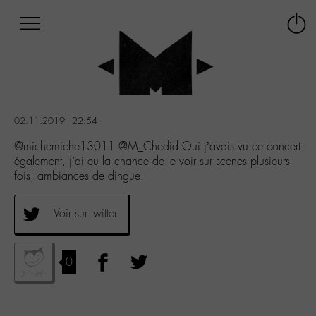
Afficher
Panneau de gestion des cookies
Labo
Connex
-
le
M-
menu
Aller
au
menu
02.11.2019 - 22:54
Aller
au
@michemiche13011 @M_Chedid Oui j’avais vu ce concert
contenu
également, j’ai eu la chance de le voir sur scenes plusieurs
Aller
fois, ambiances de dingue.
à
la
Voir sur twitter
recherche
0