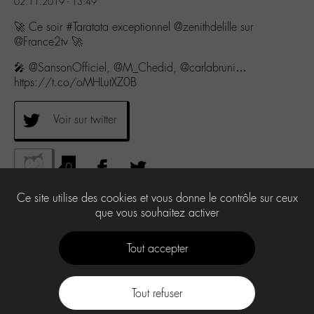
02.11.2019 - 13:49
🚀 Ce soir #Taratata exceptionnel @zenithdelille sur
@France2tv 🚀
🎤 @SansonOfficiel, @M_Chedid, @carlabruni…
https://t.co/oMHLutXZ0B
Voir sur twitter
0
Ce site utilise des cookies et vous donne le contrôle sur ceux
que vous souhaitez activer
Tout accepter
Tout refuser