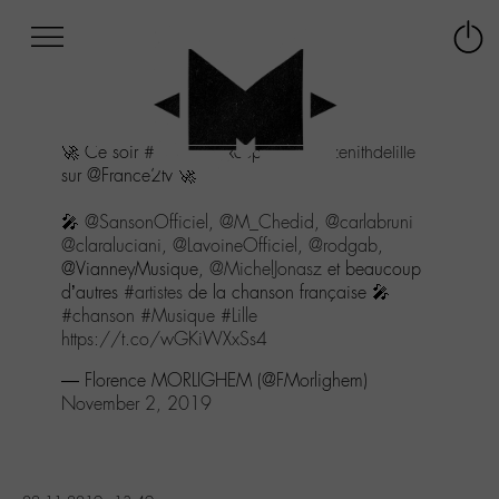
Afficher
Panneau de gestion des cookies
Labo
Connex
-
le
M-
menu
Aller
🚀 Ce soir
#Taratata
exceptionnel
@zenithdelille
au
sur @France2tv 🚀
menu
Aller
🎤
@SansonOfficiel
,
@M_Chedid
,
@carlabruni
au
@claraluciani
,
@LavoineOfficiel
,
@rodgab
,
contenu
@VianneyMusique,
@MichelJonasz
et beaucoup
Aller
d’autres
#artistes
de la chanson française 🎤
à
#chanson
#Musique
#Lille
la
https://t.co/wGKiWXxSs4
recherche
— Florence MORLIGHEM (@FMorlighem)
November 2, 2019