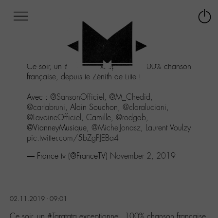
Afficher
Panneau de gestion des cookies
Labo
Connex
-
le
M-
menu
Aller
Ce soir, un
#Taratata
exceptionnel, 100% chanson
au
française, depuis le Zénith de Lille !
menu
Aller
Avec :
@SansonOfficiel
,
@M_Chedid
,
au
@carlabruni
, Alain Souchon,
@claraluciani
,
contenu
@LavoineOfficiel
, Camille,
@rodgab
,
Aller
@VianneyMusique,
@MichelJonasz
, Laurent Voulzy
à
pic.twitter.com/5bZgPJEBa4
la
recherche
— France tv (@FranceTV)
November 2, 2019
02.11.2019 - 09:01
Ce soir, un #Taratata exceptionnel, 100% chanson française,