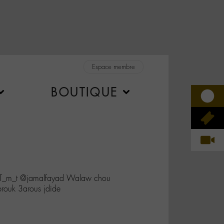
Espace membre
BOUTIQUE
T_m_t @jamalfayad Walaw chou
ouk 3arous jdide