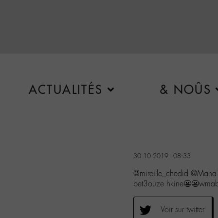
ACTUALITÉS
& NOÛS
30.10.2019 - 08:33
@mireille_chedid @Maha
bet3ouze hkine😬😬wmabr
Voir sur twitter