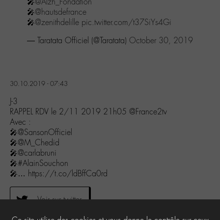
🎤
@Alzh_Fondation
🎤
@hautsdefrance
🎤
@zenithdelille
pic.twitter.com/t37SiYs4Gi
— Taratata Officiel (@Taratata)
October 30, 2019
30.10.2019 - 07:43
J-3
RAPPEL RDV le 2/11 2019 21h05 @France2tv
Avec :
🎤@SansonOfficiel
🎤@M_Chedid
🎤@carlabruni
🎤#AlainSouchon
🎤… https://t.co/ldBffCa0rd
Voir sur twitter