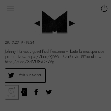
Afficher
Panneau de gestion des cookies
Labo
Connex
-
le
M-
menu
Aller
au
menu
28.10.2019 - 18:24
Aller
au
Johnny Hallyday guest Paul Personne – Toute la musique que
contenu
j aime Live… https://t.co/RJ5WmIOaLG via @YouTube…
Aller
https://t.co/3dMU8xQEWg
à
la
Voir sur twitter
recherche
0