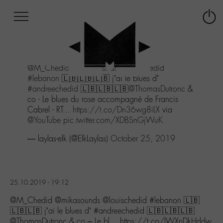
Afficher
Panneau de gestion des cookies
Labo
Connex
-
le
M-
menu
Aller
@M_Chedid
@mikasounds
@louischedid
au
#lebanon
🇱🇧🇱🇧🇱🇧 j’ai le blues d’
menu
#andreechedid
🇱🇧🇱🇧🇱🇧
@ThomasDutronc
&
Aller
co - Le blues du rose accompagné de Francis
au
Cabrel - RT...
https://t.co/Dn36wg8iLX
via
contenu
@YouTube
pic.twitter.com/XDBSnGjWuK
Aller
à
— laylas-elk (@ElkLaylas)
October 25, 2019
la
recherche
25.10.2019 - 19:12
@M_Chedid @mikasounds @louischedid #lebanon 🇱🇧
🇱🇧🇱🇧 j’ai le blues d’ #andreechedid 🇱🇧🇱🇧🇱🇧
@ThomasDutronc & co – Le bl… https://t.co/lWXnDkHddw