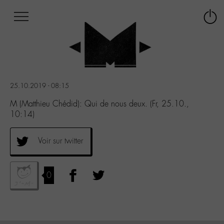
Afficher
Panneau de gestion des cookies
Labo
Connex
-
le
M-
menu
Aller
au
menu
25.10.2019 - 08:15
Aller
au
M (Matthieu Chédid): Qui de nous deux. (Fr, 25.10.,
contenu
10:14)
Aller
à
Voir sur twitter
la
recherche
0