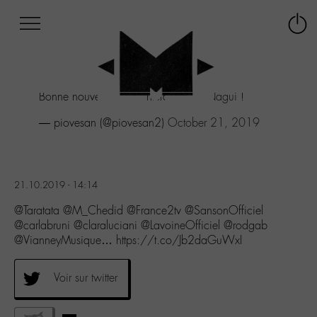
Afficher
Panneau de gestion des cookies
Labo
Connex
-
le
M-
menu
Aller
Bonne nouvelle ! Il chantera quoi
@Nagui
!
au
menu
— piovesan (@piovesan2)
October 21, 2019
Aller
au
contenu
Aller
21.10.2019 - 14:14
à
la
@Taratata @M_Chedid @France2tv @SansonOfficiel
recherche
@carlabruni @claraluciani @LavoineOfficiel @rodgab
@VianneyMusique… https://t.co/Jb2daGuWxI
Voir sur twitter