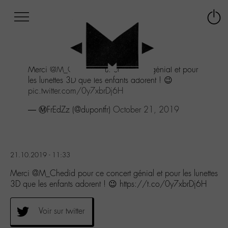
Afficher
Panneau de gestion des cookies
Labo
Connex
-
le
M-
menu
Aller
Merci
@M_Chedid
pour ce concert génial et pour
au
les lunettes 3D que les enfants adorent ! 😉
menu
pic.twitter.com/0y7xbrDj6H
Aller
au
— Ⓜ️FrEdZz (@dupontfr)
October 21, 2019
contenu
Aller
à
la
21.10.2019 - 11:33
recherche
Merci @M_Chedid pour ce concert génial et pour les lunettes
3D que les enfants adorent ! 😉 https://t.co/0y7xbrDj6H
Voir sur twitter